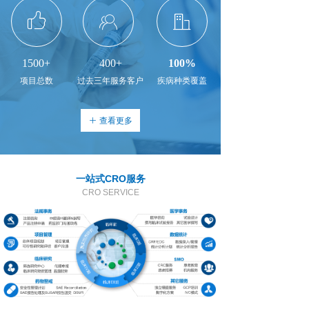
ꀧ
ꀶ
ꁘ
1500+
400+
100%
项目总数
过去三年服务客户
疾病种类覆盖
查看更多
ꄶ
一站式CRO服务
CRO SERVICE