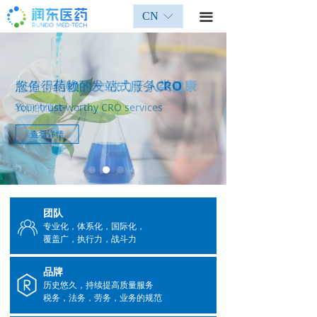
CN
ꀅ
끀
服务于
您值得信赖的一站式服务
药物研发
致力于
人类健康
CRO
我们的使命
Your trust-worthy CRO services
查看详情
查看详情
团队
专业化，体系化，国际化，
覆盖广，执行力，战斗力
品牌
历史悠久，持续提高质量服务
税务，法务，劳务，业务的规范